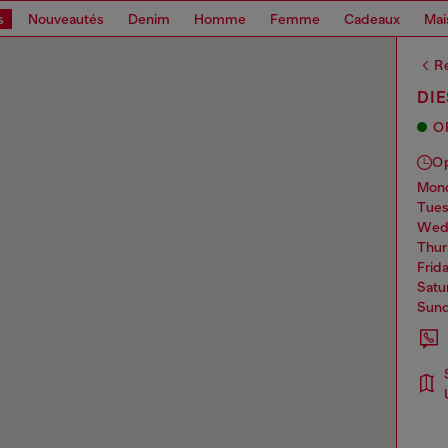
s
Nouveautés
Denim
Homme
Femme
Cadeaux
Mai
Re
DIE
O
O
mo
tue
we
thu
frid
sat
sun