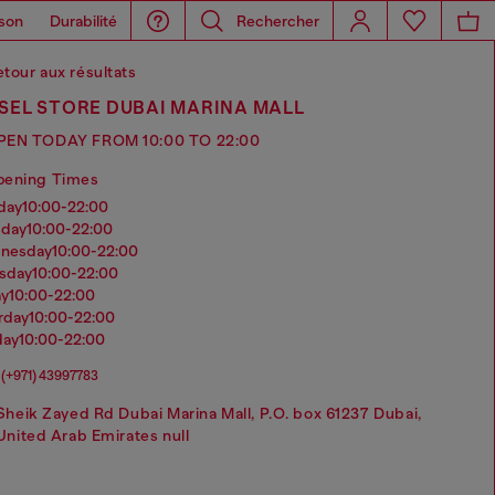
son
Durabilité
Rechercher
tour aux résultats
SEL STORE DUBAI MARINA MALL
PEN TODAY FROM 10:00 TO 22:00
pening Times
nday
10:00-22:00
sday
10:00-22:00
dnesday
10:00-22:00
rsday
10:00-22:00
ay
10:00-22:00
urday
10:00-22:00
day
10:00-22:00
(+971) 43997783
Sheik Zayed Rd Dubai Marina Mall, P.O. box 61237 Dubai,
United Arab Emirates null