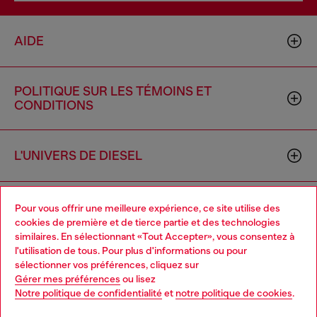
AIDE
POLITIQUE SUR LES TÉMOINS ET
CONDITIONS
L'UNIVERS DE DIESEL
ENTREPRISE
Pour vous offrir une meilleure expérience, ce site utilise des
cookies de première et de tierce partie et des technologies
similaires. En sélectionnant «Tout Accepter», vous consentez à
l'utilisation de tous. Pour plus d'informations ou pour
Choose your location
sélectionner vos préférences, cliquez sur
Gérer mes préférences
ou lisez
You are currently browsing Canada website, but it seems you
Notre politique de confidentialité
et
notre politique de cookies
.
may be based in United States