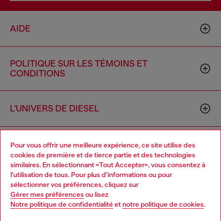
AIDE
POLITIQUE SUR LES TÉMOINS ET
CONDITIONS
L'UNIVERS DE DIESEL
ENTREPRISE
Pour vous offrir une meilleure expérience, ce site utilise des
cookies de première et de tierce partie et des technologies
similaires. En sélectionnant «Tout Accepter», vous consentez à
l'utilisation de tous. Pour plus d'informations ou pour
Choose your location
sélectionner vos préférences, cliquez sur
Gérer mes préférences
ou lisez
You are currently browsing Canada website, but it seems you
Notre politique de confidentialité
et
notre politique de cookies
.
may be based in United States