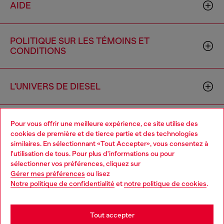
AIDE
POLITIQUE SUR LES TÉMOINS ET
CONDITIONS
L'UNIVERS DE DIESEL
ENTREPRISE
Pour vous offrir une meilleure expérience, ce site utilise des
cookies de première et de tierce partie et des technologies
similaires. En sélectionnant «Tout Accepter», vous consentez à
l'utilisation de tous. Pour plus d'informations ou pour
Choose your location
sélectionner vos préférences, cliquez sur
Gérer mes préférences
ou lisez
You are currently browsing Canada website, but it seems you
Notre politique de confidentialité
et
notre politique de cookies
.
may be based in United States
Country: CA
Language: FR
Stay in Canada
Tout accepter