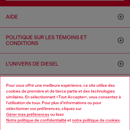
AIDE
POLITIQUE SUR LES TÉMOINS ET
CONDITIONS
L'UNIVERS DE DIESEL
ENTREPRISE
Pour vous offrir une meilleure expérience, ce site utilise des
cookies de première et de tierce partie et des technologies
similaires. En sélectionnant «Tout Accepter», vous consentez à
l'utilisation de tous. Pour plus d'informations ou pour
Choose your location
sélectionner vos préférences, cliquez sur
Gérer mes préférences
ou lisez
You are currently browsing Canada website, but it seems you
Notre politique de confidentialité
et
notre politique de cookies
.
may be based in United States