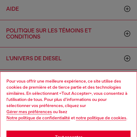
AIDE
POLITIQUE SUR LES TÉMOINS ET
CONDITIONS
L'UNIVERS DE DIESEL
ENTREPRISE
Pour vous offrir une meilleure expérience, ce site utilise des
cookies de première et de tierce partie et des technologies
similaires. En sélectionnant «Tout Accepter», vous consentez à
l'utilisation de tous. Pour plus d'informations ou pour
Choose your location
sélectionner vos préférences, cliquez sur
Gérer mes préférences
ou lisez
You are currently browsing Canada website, but it seems you
Notre politique de confidentialité
et
notre politique de cookies
.
may be based in United States
Country: CA
Language: FR
Stay in Canada