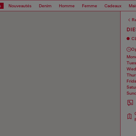
s
Nouveautés
Denim
Homme
Femme
Cadeaux
Mai
Re
DI
C
O
mo
tue
we
thu
frid
sat
sun