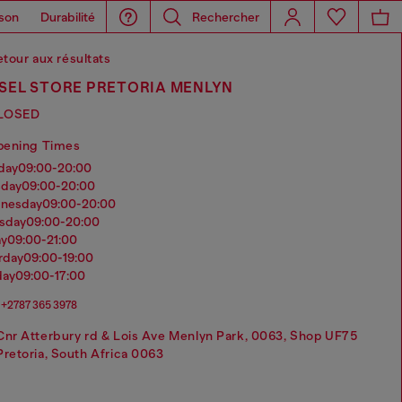
son
Durabilité
Rechercher
tour aux résultats
ESEL STORE PRETORIA MENLYN
LOSED
pening Times
nday
09:00-20:00
sday
09:00-20:00
dnesday
09:00-20:00
rsday
09:00-20:00
ay
09:00-21:00
urday
09:00-19:00
day
09:00-17:00
+2787 365 3978
Cnr Atterbury rd & Lois Ave Menlyn Park, 0063, Shop UF75
Pretoria, South Africa 0063