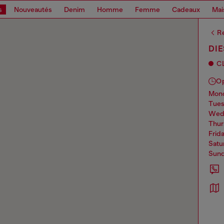
s
Nouveautés
Denim
Homme
Femme
Cadeaux
Mai
Re
DIE
C
O
mo
tue
we
thu
frid
sat
sun