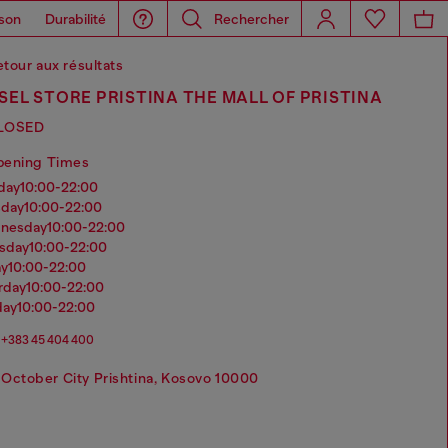
son
Durabilité
Rechercher
tour aux résultats
SEL STORE PRISTINA THE MALL OF PRISTINA
LOSED
pening Times
nday
10:00-22:00
sday
10:00-22:00
dnesday
10:00-22:00
rsday
10:00-22:00
ay
10:00-22:00
urday
10:00-22:00
day
10:00-22:00
+383 45 404 400
October City Prishtina, Kosovo 10000