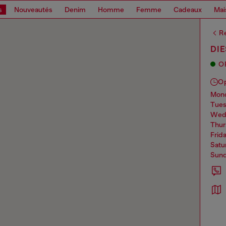
s
Nouveautés
Denim
Homme
Femme
Cadeaux
Mai
Re
DIE
O
O
mo
tue
we
thu
frid
sat
sun