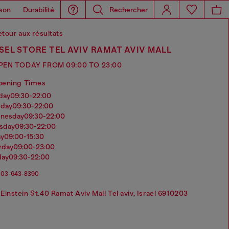
son
Durabilité
Rechercher
tour aux résultats
SEL STORE TEL AVIV RAMAT AVIV MALL
PEN TODAY FROM 09:00 TO 23:00
pening Times
nday
09:30-22:00
sday
09:30-22:00
dnesday
09:30-22:00
rsday
09:30-22:00
ay
09:00-15:30
urday
09:00-23:00
day
09:30-22:00
03-643-8390
Einstein St.40 Ramat Aviv Mall Tel aviv, Israel 6910203