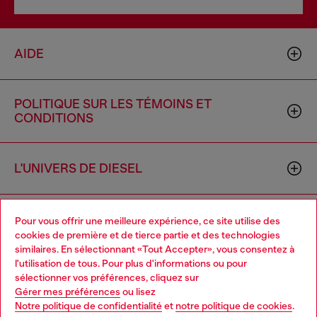
AIDE
POLITIQUE SUR LES TÉMOINS ET
CONDITIONS
L'UNIVERS DE DIESEL
ENTREPRISE
Pour vous offrir une meilleure expérience, ce site utilise des
cookies de première et de tierce partie et des technologies
similaires. En sélectionnant «Tout Accepter», vous consentez à
l'utilisation de tous. Pour plus d'informations ou pour
Choose your location
sélectionner vos préférences, cliquez sur
Gérer mes préférences
ou lisez
You are currently browsing Canada website, but it seems you
Notre politique de confidentialité
et
notre politique de cookies
.
may be based in United States