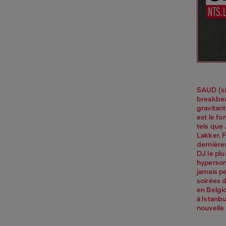
SAUD (sä
breakbea
gravitan
est le fo
tels que
Lakker, F
dernière
DJ le plu
hyperson
jamais pe
soirées d
en Belgi
à Istanbu
nouvelle 