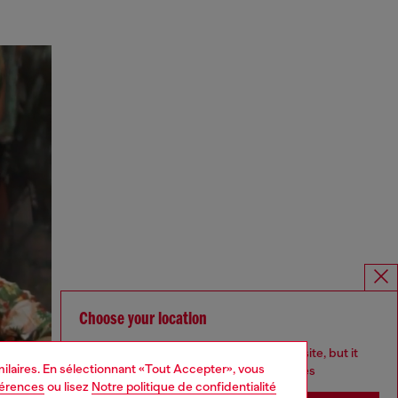
Choose your location
You are currently browsing Canada website, but it
imilaires. En sélectionnant «Tout Accepter», vous
seems you may be based in United States
férences
ou lisez
Notre politique de confidentialité