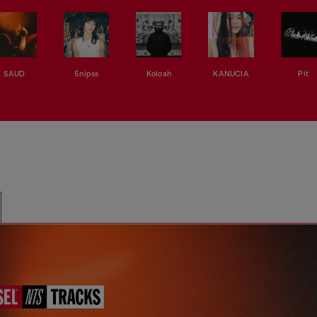
SAUD
5nipss
Koloah
KANUCIA
Pit
d