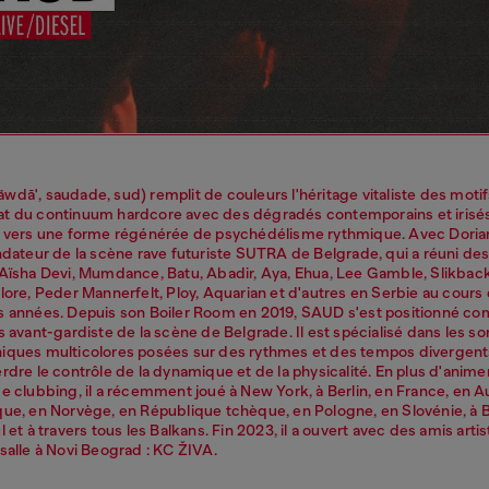
wdā', saudade, sud) remplit de couleurs l'héritage vitaliste des moti
t du continuum hardcore avec des dégradés contemporains et irisés
t vers une forme régénérée de psychédélisme rythmique. Avec Dorian 
ndateur de la scène rave futuriste SUTRA de Belgrade, qui a réuni des
 Aïsha Devi, Mumdance, Batu, Abadir, Aya, Ehua, Lee Gamble, Slikback,
lore, Peder Mannerfelt, Ploy, Aquarian et d'autres en Serbie au cours
s années. Depuis son Boiler Room en 2019, SAUD s'est positionné c
s avant-gardiste de la scène de Belgrade. Il est spécialisé dans les so
iques multicolores posées sur des rythmes et des tempos divergent
rdre le contrôle de la dynamique et de la physicalité. En plus d'animer
e clubbing, il a récemment joué à New York, à Berlin, en France, en A
que, en Norvège, en République tchèque, en Pologne, en Slovénie, à 
l et à travers tous les Balkans. Fin 2023, il a ouvert avec des amis arti
salle à Novi Beograd : KC ŽIVA.