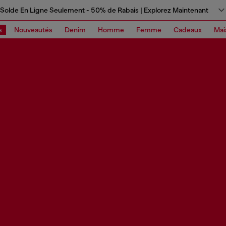
Solde En Ligne Seulement - 50% de Rabais | Explorez Maintenant
s
Nouveautés
Denim
Homme
Femme
Cadeaux
Mai