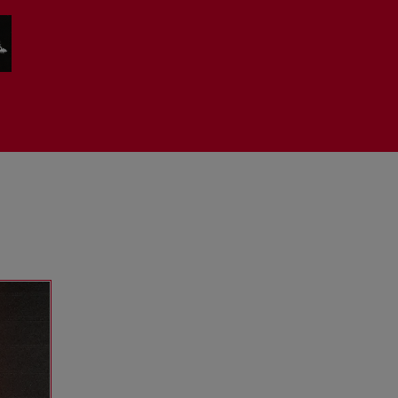
Ryong
redkoffee
Dogheadsurigeri
Sarra Wild