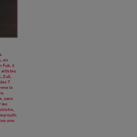
fs
, en
Fuk, il
 artistes
 Zuli,
 des 7
omme le
ns
s, sans
 les
utriche,
Beyrouth,
stes une