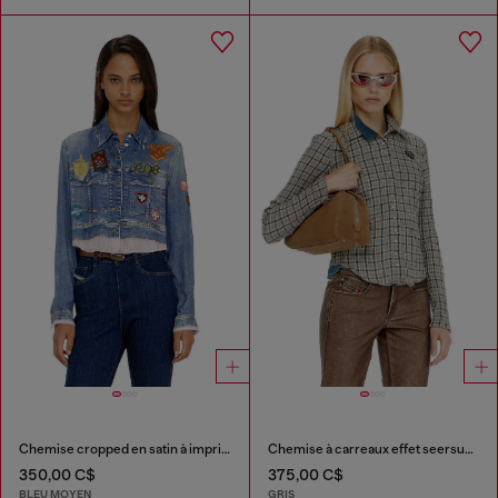
Chemise cropped en satin à imprimé trompe-l’œil denim
Chemise à carreaux effet seersucker
350,00 C$
375,00 C$
BLEU MOYEN
GRIS