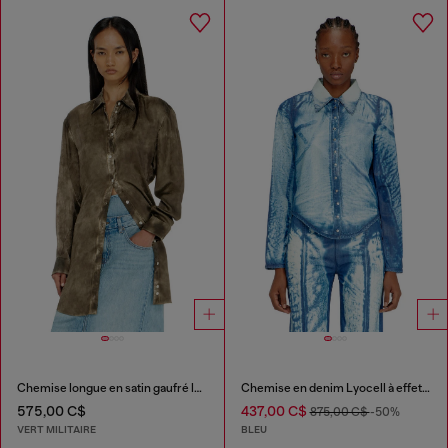
Chemise longue en satin gaufré logo-jacquard
Chemise en denim Lyocell à effet X-Ray
575,00 C$
437,00 C$
875,00 C$
-50%
VERT MILITAIRE
BLEU