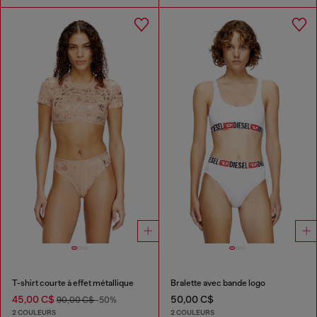
T-shirt courte à effet métallique
Bralette avec bande logo
45,00 C$
50,00 C$
90,00 C$
-50%
2 COULEURS
2 COULEURS