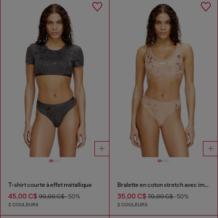
T-shirt courte à effet métallique
Bralette en coton stretch avec imprimé métallisé
45,00 C$
35,00 C$
90,00 C$
-50%
70,00 C$
-50%
2 COULEURS
2 COULEURS