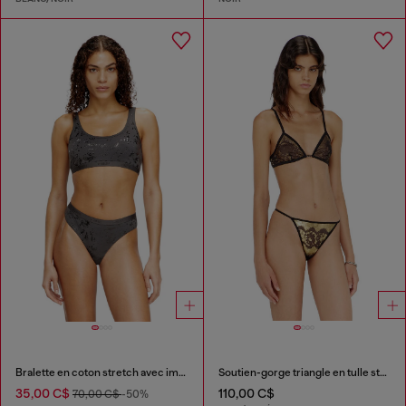
Bralette en coton stretch avec imprimé métallisé
Soutien-gorge triangle en tulle stretch à effet métallisé
35,00 C$
110,00 C$
70,00 C$
-50%