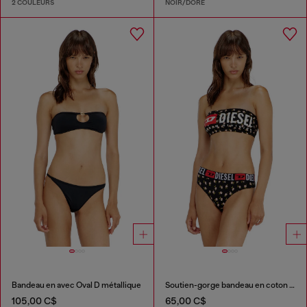
2 COULEURS
NOIR/DORÉ
Bandeau en avec Oval D métallique
Soutien-gorge bandeau en coton à imprimé floral all-over
105,00 C$
65,00 C$