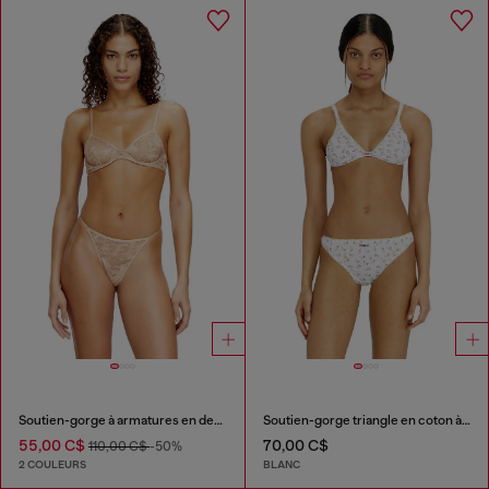
Soutien-gorge à armatures en dentelle de nylon
Soutien-gorge triangle en coton à imprimé floral all-over
55,00 C$
70,00 C$
110,00 C$
-50%
2 COULEURS
BLANC