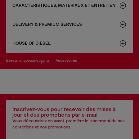
CARACTÉRISTIQUES, MATÉRIAUX ET ENTRETIEN
DELIVERY & PREMIUM SERVICES
HOUSE OF DIESEL
bérets, chapeaux et gants
accessoires
Inscrivez-vous pour recevoir des mises à
jour et des promotions par e-mail
Vous découvrirez en avant-première le lancement de nos
collections et nos promotions.