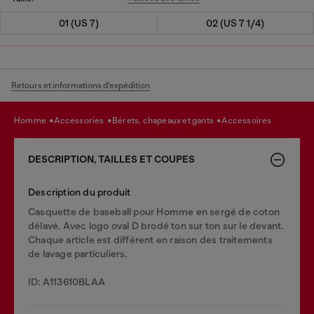
01 (US 7)
02 (US 7 1/4)
Retours et informations d'expédition
homme
accessories
bérets, chapeaux et gants
accessoires
DESCRIPTION, TAILLES ET COUPES
Description du produit
Casquette de baseball pour Homme en sergé de coton
délavé. Avec logo oval D brodé ton sur ton sur le devant.
Chaque article est différent en raison des traitements
de lavage particuliers.
ID: A113610BLAA