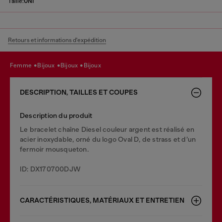
Taille:
UNI
Retours et informations d'expédition
femme
bijoux
bijoux
bijoux
DESCRIPTION, TAILLES ET COUPES
Description du produit
Le bracelet chaîne Diesel couleur argent est réalisé en
acier inoxydable, orné du logo Oval D, de strass et d’un
fermoir mousqueton.
ID: DX170700DJW
CARACTÉRISTIQUES, MATÉRIAUX ET ENTRETIEN