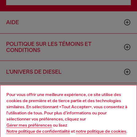
AIDE
POLITIQUE SUR LES TÉMOINS ET
CONDITIONS
L'UNIVERS DE DIESEL
ENTREPRISE
Pour vous offrir une meilleure expérience, ce site utilise des
cookies de première et de tierce partie et des technologies
similaires. En sélectionnant «Tout Accepter», vous consentez à
l'utilisation de tous. Pour plus d'informations ou pour
Choose your location
sélectionner vos préférences, cliquez sur
Gérer mes préférences
ou lisez
You are currently browsing Canada website, but it seems you
Notre politique de confidentialité
et
notre politique de cookies
.
may be based in United States