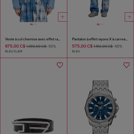
Veste à col chemise avec effet radiographique
Pantalon à effet rayons X à carreaux
675,00 C$
575,00 C$
1.350,00 C$
-50%
1.150,00 C$
-50%
BLEU CLAIR
BLEU