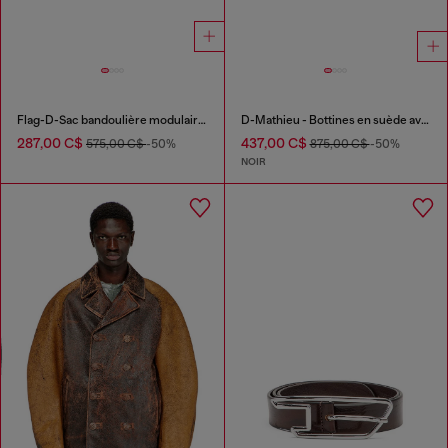
Flag-D-Sac bandoulière modulaire avec logo embossé
D-Mathieu - Bottines en suède avec semelle en caoutchouc
287,00 C$
437,00 C$
575,00 C$
-50%
875,00 C$
-50%
NOIR