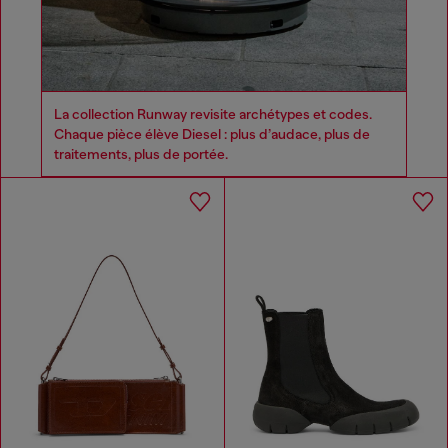
La collection Runway revisite archétypes et codes.
Chaque pièce élève Diesel : plus d’audace, plus de
traitements, plus de portée.