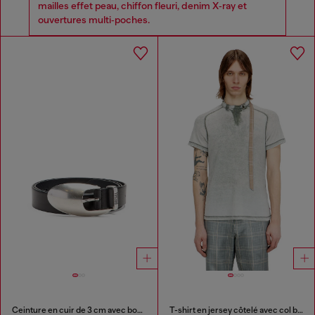
mailles effet peau, chiffon fleuri, denim X‑ray et
ouvertures multi‑poches.
Ceinture en cuir de 3 cm avec boucle sculpturale
T-shirt en jersey côtelé avec col bandoulière style motard