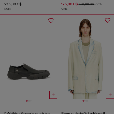
275,00 C$
175,00 C$
350,00 C$
-50%
NOIR
GRIS
D-Mathieu-Mocassin en cuir brossé avec semelle en caoutchouc
Blazer en denim X-Ray bleach fluide