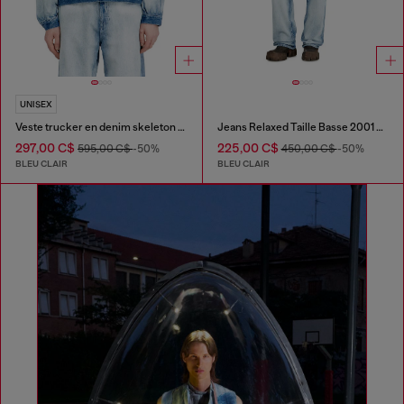
UNISEX
Veste trucker en denim skeleton mi-léger
Jeans Relaxed Taille Basse 2001 D-Macro
297,00 C$
225,00 C$
595,00 C$
-50%
450,00 C$
-50%
BLEU CLAIR
BLEU CLAIR