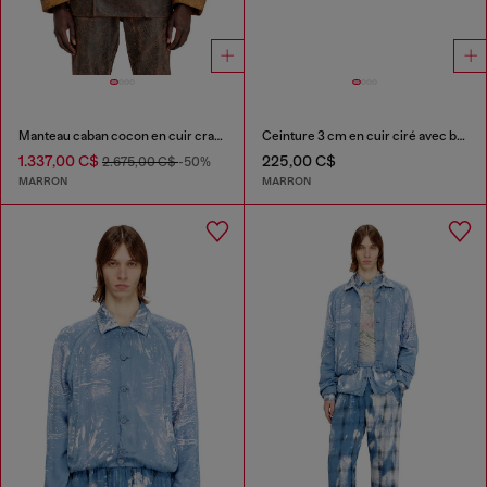
Manteau caban cocon en cuir craquelé
Ceinture 3 cm en cuir ciré avec boucle D-logo
1.337,00 C$
225,00 C$
2.675,00 C$
-50%
MARRON
MARRON