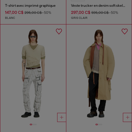
T-shirt avec imprimé graphique
Veste trucker en denim soft skeleton
147,00 C$
297,00 C$
295,00 C$
-50%
595,00 C$
-50%
BLANC
GRIS CLAIR