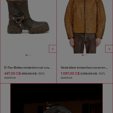
D-Tex-Bottes motard en cuir craquelé
Veste biker à manches cocon en cuir craquelé
447,00 C$
1.097,00 C$
895,00 C$
-50%
2.195,00 C$
-50%
MARRON
MARRON