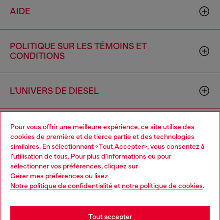
AIDE
POLITIQUE SUR LES TÉMOINS ET
CONDITIONS
L'UNIVERS DE DIESEL
ENTREPRISE
Pour vous offrir une meilleure expérience, ce site utilise des
cookies de première et de tierce partie et des technologies
similaires. En sélectionnant «Tout Accepter», vous consentez à
l'utilisation de tous. Pour plus d'informations ou pour
Choose your location
sélectionner vos préférences, cliquez sur
Gérer mes préférences
ou lisez
You are currently browsing Canada website, but it seems you
Notre politique de confidentialité
et
notre politique de cookies
.
may be based in United States
Country: CA
Language: FR
Stay in Canada
Tout accepter