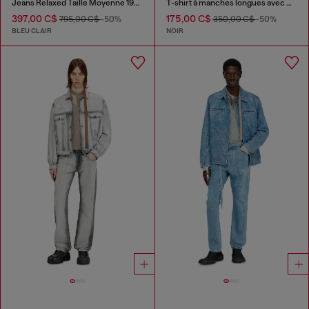
Jeans Relaxed Taille Moyenne 1997 D-Enim-M
T-shirt à manches longues avec motif graphique
397,00 C$
175,00 C$
795,00 C$
-50%
350,00 C$
-50%
BLEU CLAIR
NOIR