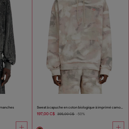
s manches
Sweat à capuche en coton biologique à imprimé camouflage
197,00 C$
395,00 C$
-50%