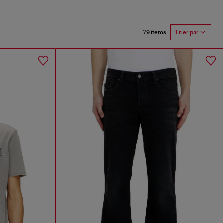
79 items
Trier par