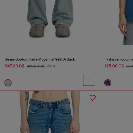
Jeans Bootcut Taille Moyenne 1998 D-Buck
T-shirt en coton 
247,00 C$
125,00 C$
495,00 C$
-50%
250