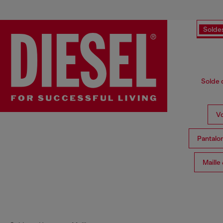
Solde
Solde 
Vo
Pantalo
Maille