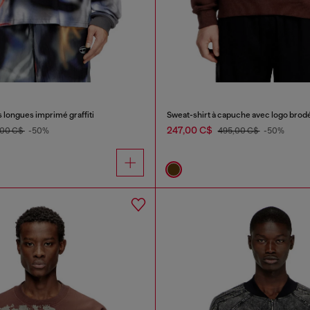
 longues imprimé graffiti
Sweat-shirt à capuche avec logo brod
247,00 C$
,00 C$
-50%
495,00 C$
-50%