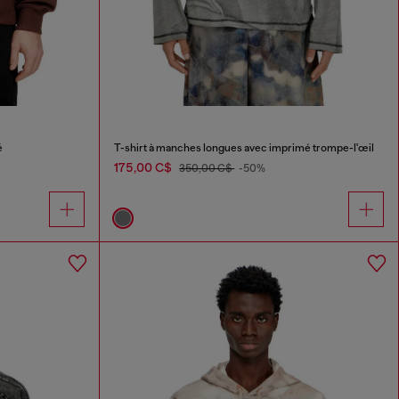
é
T-shirt à manches longues avec imprimé trompe-l'œil
175,00 C$
350,00 C$
-50%