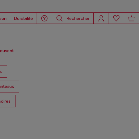
son
Durabilité
Rechercher
peuvent
s
anteaux
oires