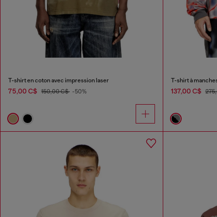
T-shirt en coton avec impression laser
T-shirt à manches
75,00 C$
137,00 C$
150,00 C$
-50%
275