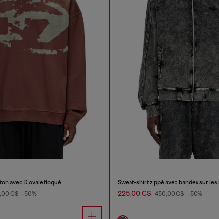
ton avec D ovale floqué
Sweat-shirt zippé avec bandes sur le
225,00 C$
,00 C$
-50%
450,00 C$
-50%