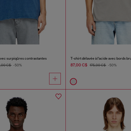
avec surpiqûres contrastantes
T-shirt délavée à l'acide avec bords br
87,00 C$
,00 C$
-50%
175,00 C$
-50%