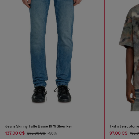
Jeans Skinny Taille Basse 1979 Sleenker
T-shirt en coton
137,00 C$
97,00 C$
275,00 C$
-50%
195,