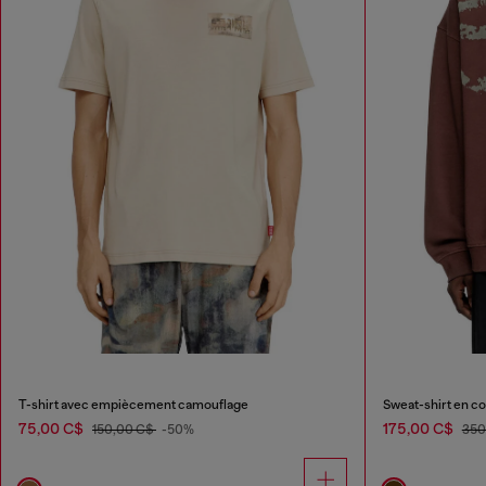
T-shirt avec empiècement camouflage
Sweat-shirt en co
75,00 C$
175,00 C$
150,00 C$
-50%
350