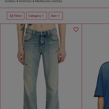
Soldes
Homme
Meilleures ventes
Filtrer
Category
Size