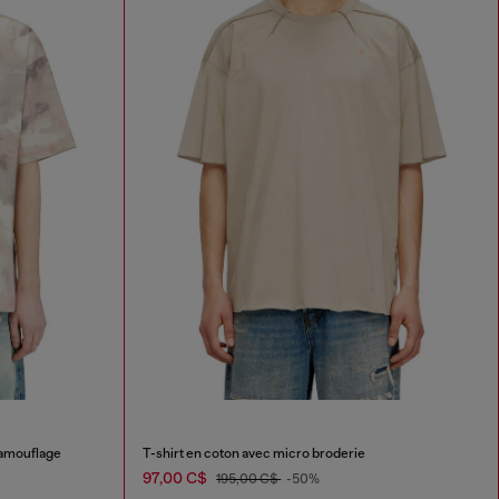
camouflage
T-shirt en coton avec micro broderie
97,00 C$
195,00 C$
-50%