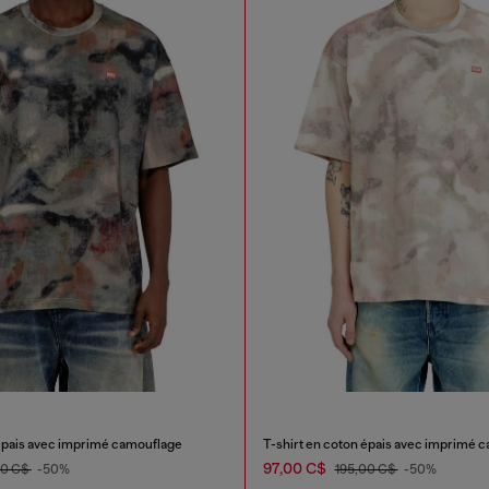
 épais avec imprimé camouflage
T-shirt en coton épais avec imprimé 
97,00 C$
00 C$
-50%
195,00 C$
-50%