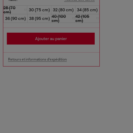
28 (70
30 (75 cm)
32 (80 cm)
34 (85 cm)
cm)
40 (100
42 (105
36 (90 cm)
38 (95 cm)
cm)
cm)
Ajouter au panier
Retours et informations d'expédition