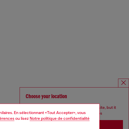
Choose your location
You are currently browsing Canada website, but it
imilaires. En sélectionnant «Tout Accepter», vous
seems you may be based in United States
férences
ou lisez
Notre politique de confidentialité
Stay in Canada