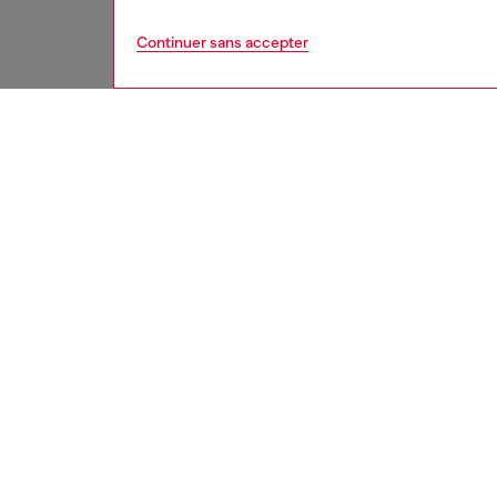
Continuer sans accepter
femme
acce
DESCRI
Descrip
Ceinture
adopte 
complét
personna
La taill
jusqu'a
ID: X1