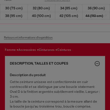
30 (75 cm)
32 (80 cm)
34 (85 cm)
36 (90 cm)
38 (95 cm)
40 (100 cm)
42 (105 cm)
44 (110 cm)
Retours et informations d'expédition
femme
accessoires
cinturones
ceintures
DESCRIPTION, TAILLES ET COUPES
Description du produit
Cette ceinture unisexe est confectionnée en cuir
contrecollé et se distingue par une boucle statement
Oval D à la finition argentée subtilement vieillie. Largeur :
3 cm.
La taille de la ceinture correspond à la mesure allant de
la boucle jusqu'au troisième trou, boucle comprise.