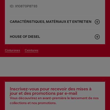
ID: X10870P8793
CARACTÉRISTIQUES, MATÉRIAUX ET ENTRETIEN
HOUSE OF DIESEL
cinturones
ceintures
Inscrivez-vous pour recevoir des mises à
jour et des promotions par e-mail
Vous découvrirez en avant-première le lancement de nos
collections et nos promotions.