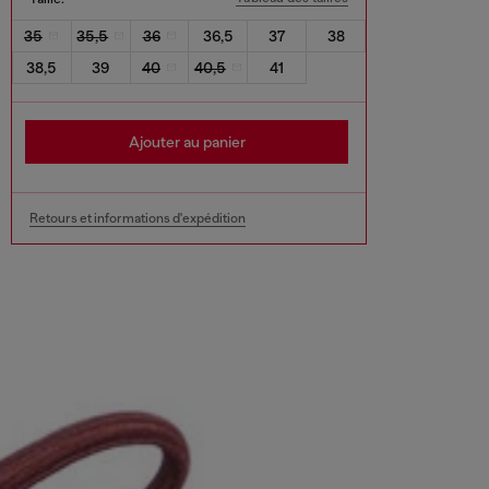
35
35,5
36
36,5
37
38
38,5
39
40
40,5
41
Ajouter au panier
Retours et informations d'expédition