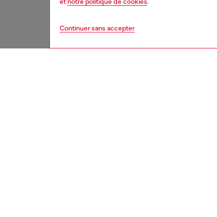
et
notre politique de cookies
.
Continuer sans accepter
femme
cha
DESCRI
Descrip
Chaussu
le deva
empiècem
ajoutant
caoutch
se déma
reconnai