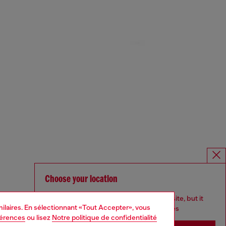
Choose your location
You are currently browsing Canada website, but it
imilaires. En sélectionnant «Tout Accepter», vous
seems you may be based in United States
férences
ou lisez
Notre politique de confidentialité