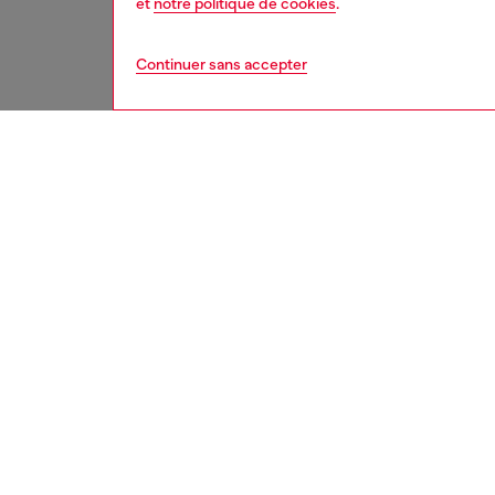
et
notre politique de cookies
.
Continuer sans accepter
homme
cha
DESCRI
Descrip
Ces san
brides c
incurvé
soutien 
caoutch
logo ti
jeans à