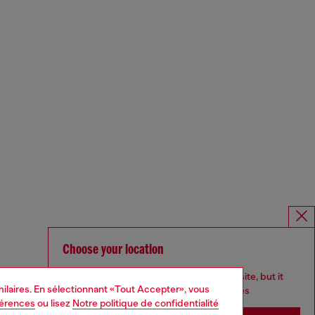
Choose your location
You are currently browsing Canada website, but it
imilaires. En sélectionnant «Tout Accepter», vous
seems you may be based in United States
férences
ou lisez
Notre politique de confidentialité