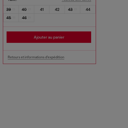
39
40
41
42
43
44
45
46
Ajouter au panier
Retours et informations d'expédition