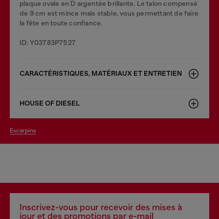
plaque ovale en D argentée brillante. Le talon compensé
de 9 cm est mince mais stable, vous permettant de faire
la fête en toute confiance.
ID: Y03783P7527
CARACTÉRISTIQUES, MATÉRIAUX ET ENTRETIEN
HOUSE OF DIESEL
escarpins
Inscrivez-vous pour recevoir des mises à
jour et des promotions par e-mail