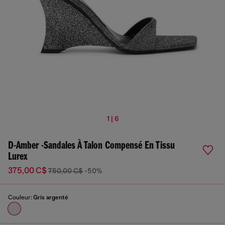
1 | 6
D-Amber -Sandales À Talon Compensé En Tissu
Lurex
375,00 C$
750,00 C$
-50%
Couleur:
Gris argenté