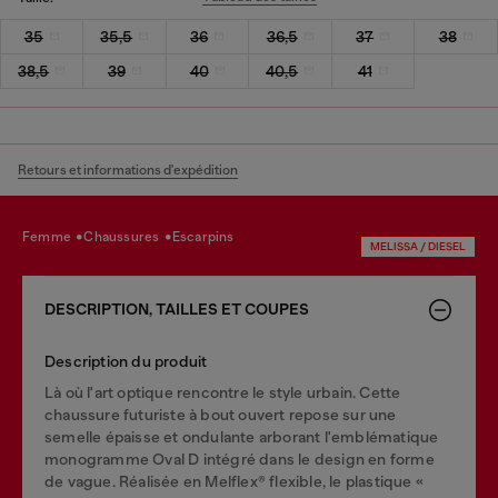
35
35,5
36
36,5
37
38
38,5
39
40
40,5
41
Retours et informations d'expédition
femme
chaussures
escarpins
MELISSA / DIESEL
DESCRIPTION, TAILLES ET COUPES
Description du produit
Là où l'art optique rencontre le style urbain. Cette
chaussure futuriste à bout ouvert repose sur une
semelle épaisse et ondulante arborant l'emblématique
monogramme Oval D intégré dans le design en forme
de vague. Réalisée en Melflex® flexible, le plastique «