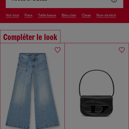
voir tout
flare
taille basse
bleu clair
clean
non-stretch
Compléter le look