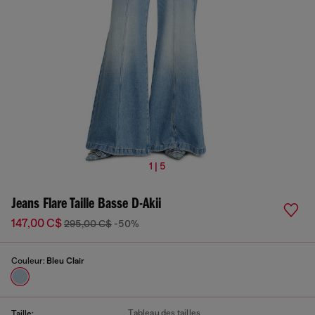
1 | 5
Jeans Flare Taille Basse D-Akii
147,00 C$
295,00 C$
-50%
Couleur:
Bleu Clair
Tableau des tailles
Taille: