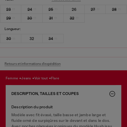
23
24
25
26
27
28
29
30
31
32
Longueur:
30
32
34
Retours et informations d'expédition
femme
jeans
voir tout
flare
DESCRIPTION, TAILLES ET COUPES
Description du produit
Modèle avec fit évasé, taille basse et jambe large et
fluide orné de surpiqûres sur le devant et dans le dos.
Avec poches plaquées iconiques du modèle Hush issu