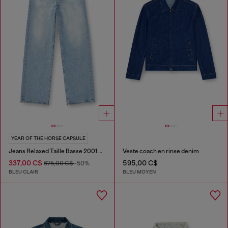
YEAR OF THE HORSE CAPSULE
Jeans Relaxed Taille Basse 2001 D-Macro
Veste coach en rinse denim
337,00 C$
595,00 C$
675,00 C$
-50%
BLEU CLAIR
BLEU MOYEN