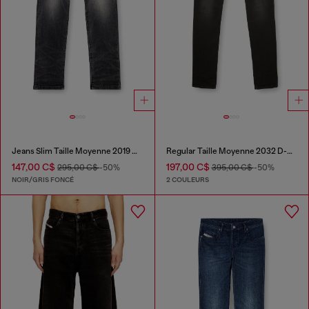
Jeans Slim Taille Moyenne 2019 D-Strukt
Regular Taille Moyenne 2032 D-Krooley Joggjeans®
147,00 C$
197,00 C$
295,00 C$
-50%
395,00 C$
-50%
NOIR/GRIS FONCÉ
2 COULEURS