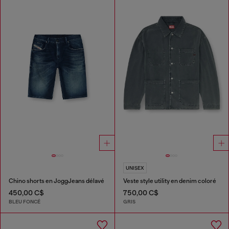
UNISEX
Chino shorts en JoggJeans délavé
Veste style utility en denim coloré
450,00 C$
750,00 C$
BLEU FONCÉ
GRIS