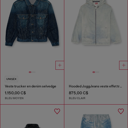
UNISEX
Veste trucker en denim selvedge
Hooded JoggJeans veste effet trompe-l’œil
1.150,00 C$
875,00 C$
BLEU MOYEN
BLEU CLAIR