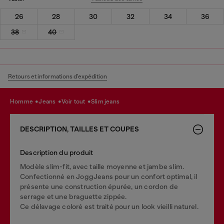
26
28
30
32
34
36
38
40
Retours et informations d'expédition
homme
jeans
voir tout
slim jeans
DESCRIPTION, TAILLES ET COUPES
Description du produit
Modèle slim-fit, avec taille moyenne et jambe slim.
Confectionné en JoggJeans pour un confort optimal, il
présente une construction épurée, un cordon de
serrage et une braguette zippée.
Ce délavage coloré est traité pour un look vieilli naturel.