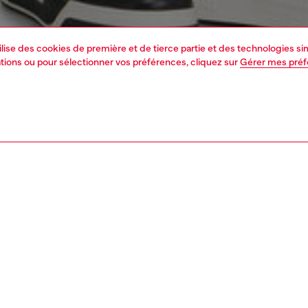
tilise des cookies de première et de tierce partie et des technologies s
mations ou pour sélectionner vos préférences, cliquez sur
Gérer mes pré
1 | 5
ements
vestes
outerwear & vestes
PTION, TAILLES ET COUPES
tion du produit
Fitting
e pour homme en ripstop brillant ultra-léger, garnie de
Le mannequi
our une chaleur optimale. La capuche est entièrement
Consultez l