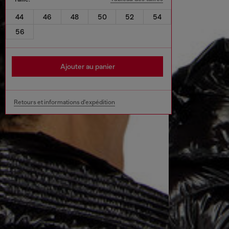
44
46
48
50
52
54
56
Ajouter au panier
Retours et informations d'expédition