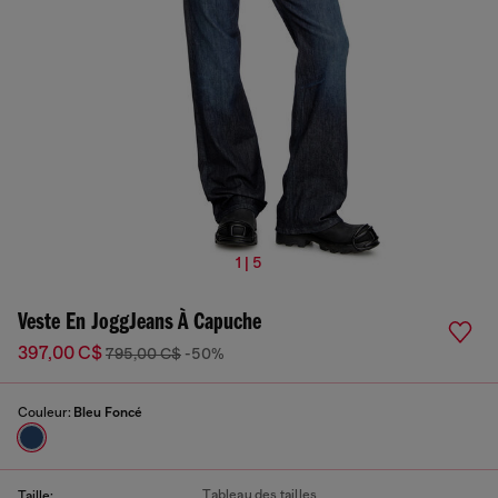
1 | 5
Veste En JoggJeans À Capuche
397,00 C$
795,00 C$
-50%
Couleur:
Bleu Foncé
Tableau des tailles
Taille: