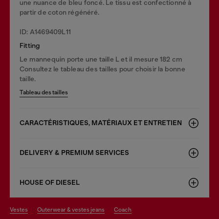
une nuance de bleu foncé. Le tissu est confectionné à
partir de coton régénéré.
ID: A1469409L11
Fitting
Le mannequin porte une taille L et il mesure 182 cm
Consultez le tableau des tailles pour choisir la bonne
taille.
Tableau des tailles
CARACTÉRISTIQUES, MATÉRIAUX ET ENTRETIEN
DELIVERY & PREMIUM SERVICES
HOUSE OF DIESEL
vestes
outerwear & vestes jeans
coach