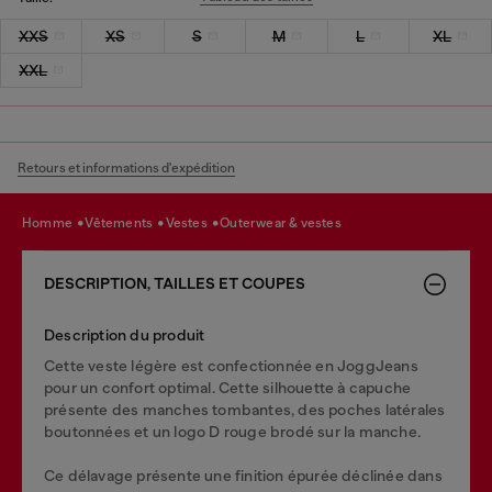
XXS
XS
S
M
L
XL
XXL
Retours et informations d'expédition
homme
vêtements
vestes
outerwear & vestes
DESCRIPTION, TAILLES ET COUPES
Description du produit
Cette veste légère est confectionnée en JoggJeans
pour un confort optimal. Cette silhouette à capuche
présente des manches tombantes, des poches latérales
boutonnées et un logo D rouge brodé sur la manche.
Ce délavage présente une finition épurée déclinée dans