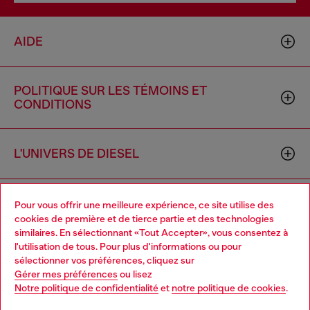
AIDE
POLITIQUE SUR LES TÉMOINS ET
CONDITIONS
L'UNIVERS DE DIESEL
ENTREPRISE
Pour vous offrir une meilleure expérience, ce site utilise des
cookies de première et de tierce partie et des technologies
similaires. En sélectionnant «Tout Accepter», vous consentez à
l'utilisation de tous. Pour plus d'informations ou pour
Choose your location
sélectionner vos préférences, cliquez sur
Gérer mes préférences
ou lisez
You are currently browsing Canada website, but it seems you
Notre politique de confidentialité
et
notre politique de cookies
.
may be based in United States