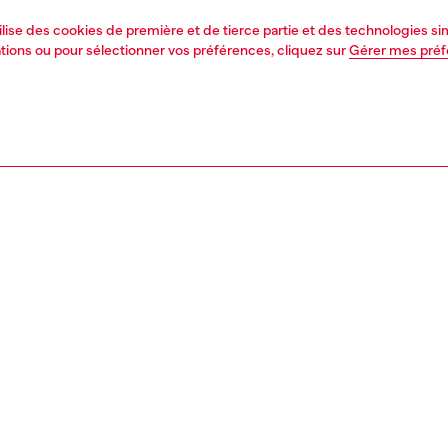
tilise des cookies de première et de tierce partie et des technologies s
mations ou pour sélectionner vos préférences, cliquez sur
Gérer mes pré
1 | 6
ments
vestes
outerwear & vestes
PTION, TAILLES ET COUPES
tion du produit
Fitting
oupe-vent pour femme en nylon léger, à la coupe regular.
La mannequ
des ton sur ton et une fermeture éclair métallique avec
Consultez l
 en forme de D apportent une touche technique. Les
Tableau des t
 et le col sont côtelés, l’ourlet du bas est élastiqué. Une