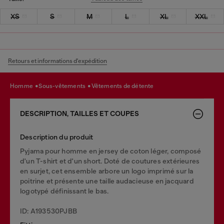
XS
S
M
L
XL
XXL
Retours et informations d'expédition
homme
sous-vêtements
vêtements de détente
DESCRIPTION, TAILLES ET COUPES
Description du produit
Pyjama pour homme en jersey de coton léger, composé
d'un T-shirt et d'un short. Doté de coutures extérieures
en surjet, cet ensemble arbore un logo imprimé sur la
poitrine et présente une taille audacieuse en jacquard
logotypé définissant le bas.
ID: A193530PJBB