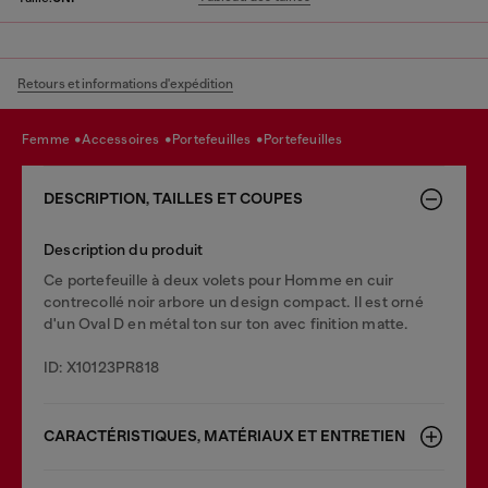
Retours et informations d'expédition
femme
accessoires
portefeuilles
portefeuilles
DESCRIPTION, TAILLES ET COUPES
Description du produit
Ce portefeuille à deux volets pour Homme en cuir
contrecollé noir arbore un design compact. Il est orné
d'un Oval D en métal ton sur ton avec finition matte.
ID: X10123PR818
CARACTÉRISTIQUES, MATÉRIAUX ET ENTRETIEN