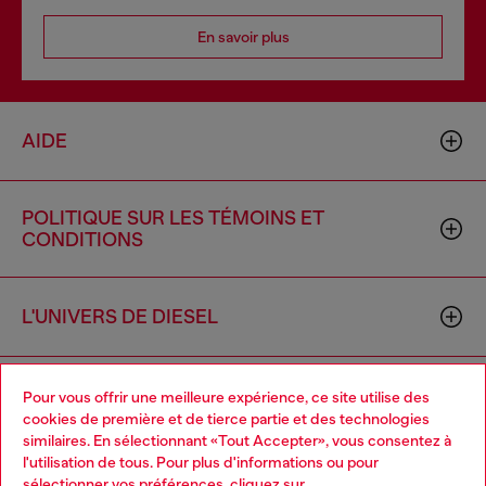
En savoir plus
AIDE
POLITIQUE SUR LES TÉMOINS ET
CONDITIONS
L'UNIVERS DE DIESEL
ENTREPRISE
Pour vous offrir une meilleure expérience, ce site utilise des
cookies de première et de tierce partie et des technologies
similaires. En sélectionnant «Tout Accepter», vous consentez à
l'utilisation de tous. Pour plus d'informations ou pour
Choose your location
sélectionner vos préférences, cliquez sur