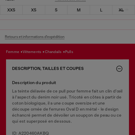
XXS
XS
S
M
L
XL
Retours et informations d'expédition
femme
vêtements
chandails
pulls
DESCRIPTION, TAILLES ET COUPES
Description du produit
La teinte délavée de ce pull pour femme fait un clin d'œil
à l'aspect du denim noir usé. Tricoté en côtes à partir de
coton biologique, il a une coupe oversize et une
découpe ornée de ferrures Oval D en métal - le design
échancré permet de dévoiler un soupçon de peau ou ce
qui est superposé en dessous.
ID: A220460AKBQ