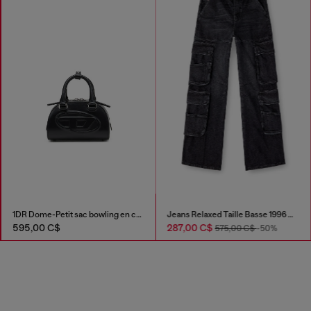
1DR Dome-Petit sac bowling en cuir
Jeans Relaxed Taille Basse 1996 D-Sire
595,00 C$
287,00 C$
575,00 C$
-50%