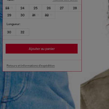
23
24
25
26
27
28
29
30
31
32
Longueur:
30
32
Ajouter au panier
Retours et informations d'expédition