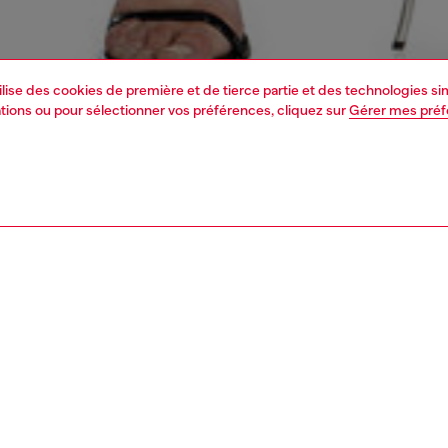
tilise des cookies de première et de tierce partie et des technologies s
mations ou pour sélectionner vos préférences, cliquez sur
Gérer mes pré
1 | 7
s
voir tout
regular
PTION, TAILLES ET COUPES
tion du produit
Fitting
au fit regular avec jambe droite. La ceinture repose haute
La mannequ