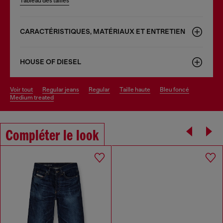
Tableau des tailles
CARACTÉRISTIQUES, MATÉRIAUX ET ENTRETIEN
HOUSE OF DIESEL
voir tout
regular jeans
regular
taille haute
bleu foncé
medium treated
Compléter le look