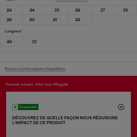
23
24
25
26
27
28
29
30
31
32
Longueur:
30
32
Retours et informations d'expédition
femme
jeans
voir tout
regular
Responsible
DÉCOUVREZ DE QUELLE FAÇON NOUS RÉDUISONS
LʹIMPACT DE CE PRODUIT