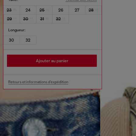
23
24
25
26
27
28
29
30
31
32
Longueur:
30
32
Ajouter au panier
Retours et informations d'expédition