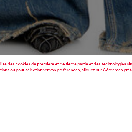
tilise des cookies de première et de tierce partie et des technologies s
mations ou pour sélectionner vos préférences, cliquez sur
Gérer mes pré
1 | 7
s
voir tout
relaxed