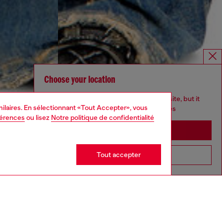
Choose your location
You are currently browsing Canada website, but it
imilaires. En sélectionnant «Tout Accepter», vous
seems you may be based in United States
férences
ou lisez
Notre politique de confidentialité
Stay in Canada
Tout accepter
Go to United States
UNISEX