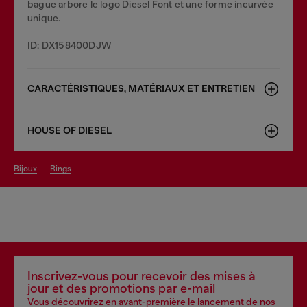
bague arbore le logo Diesel Font et une forme incurvée
unique.
ID: DX158400DJW
CARACTÉRISTIQUES, MATÉRIAUX ET ENTRETIEN
HOUSE OF DIESEL
bijoux
rings
Inscrivez-vous pour recevoir des mises à
jour et des promotions par e-mail
Vous découvrirez en avant-première le lancement de nos