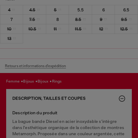
4
4.5
5
5.5
6
6.5
7
7.5
8
8.5
9
9.5
10
10.5
11
11.5
12
12.5
13
Retours et informations d'expédition
femme
bijoux
bijoux
rings
DESCRIPTION, TAILLES ET COUPES
Description du produit
La bague bande Diesel en acier inoxydable s'intègre
dans l'esthétique organique de la collection de montres
Metamorph. Proposée dans une couleur argentée, cette