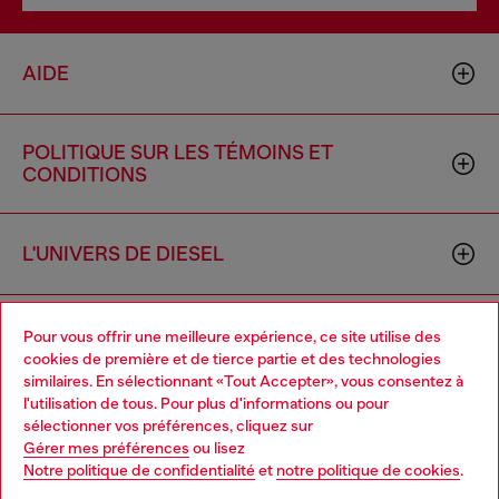
AIDE
POLITIQUE SUR LES TÉMOINS ET
CONDITIONS
L'UNIVERS DE DIESEL
ENTREPRISE
Pour vous offrir une meilleure expérience, ce site utilise des
cookies de première et de tierce partie et des technologies
similaires. En sélectionnant «Tout Accepter», vous consentez à
l'utilisation de tous. Pour plus d'informations ou pour
Choose your location
sélectionner vos préférences, cliquez sur
Gérer mes préférences
ou lisez
You are currently browsing Canada website, but it seems you
Notre politique de confidentialité
et
notre politique de cookies
.
may be based in United States