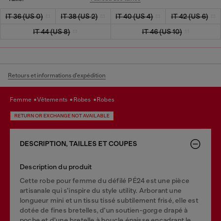
IT 36 (US 0)
IT 38 (US 2)
IT 40 (US 4)
IT 42 (US 6)
IT 44 (US 8)
IT 46 (US 10)
Retours et informations d'expédition
femme
vêtements
robes
robes
RETURN OR EXCHANGE NOT AVAILABLE
DESCRIPTION, TAILLES ET COUPES
Description du produit
Cette robe pour femme du défilé PÉ24 est une pièce
artisanale qui s'inspire du style utility. Arborant une
longueur mini et un tissu tissé subtilement frisé, elle est
dotée de fines bretelles, d'un soutien-gorge drapé à
poche et d'une bretelle à boucle épaisse encadrant le