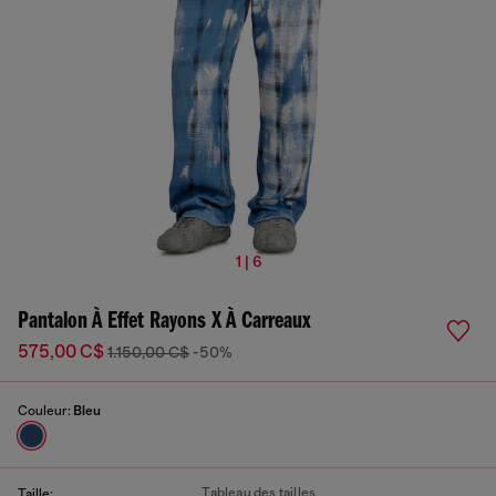
1 | 6
Pantalon À Effet Rayons X À Carreaux
575,00 C$
1.150,00 C$
-50%
Couleur:
Bleu
Tableau des tailles
Taille: