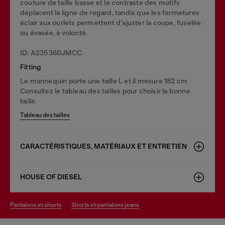
couture de taille basse et le contraste des motifs
déplacent la ligne de regard, tandis que les fermetures
éclair aux ourlets permettent d’ajuster la coupe, fuselée
ou évasée, à volonté.
ID: A235360JMCC
Fitting
Le mannequin porte une taille L et il mesure 182 cm
Consultez le tableau des tailles pour choisir la bonne
taille.
Tableau des tailles
CARACTÉRISTIQUES, MATÉRIAUX ET ENTRETIEN
HOUSE OF DIESEL
pantalons et shorts
shorts et pantalons jeans