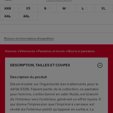
XXS
XS
S
M
L
XL
XXL
3XL
Retours et informations d'expédition
homme
vêtements
pantalons et shorts
shorts et pantalons
DESCRIPTION, TAILLES ET COUPES
Description du produit
Diesel double sur l’ingéniosité des traitements pour le
défilé SS26. Faisant partie de la collection, ce pantalon
pour homme, confectionné en satin fluide, est blanchi
de l’intérieur vers l’extérieur, générant un effet rayons X
qui donne l’impression que l’imprimé à carreaux est
révélé de l’intérieur plutôt qu’apposé en surface. La