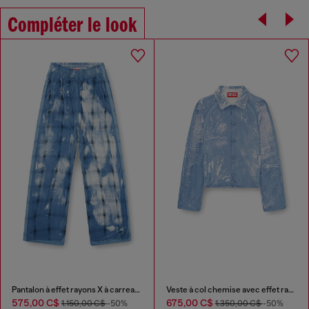
Compléter le look
Pantalon à effet rayons X à carreaux
Veste à col chemise avec effet radiographique
575,00 C$
675,00 C$
1.150,00 C$
-50%
1.350,00 C$
-50%