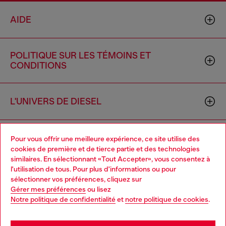
AIDE
POLITIQUE SUR LES TÉMOINS ET
CONDITIONS
L'UNIVERS DE DIESEL
ENTREPRISE
Pour vous offrir une meilleure expérience, ce site utilise des
cookies de première et de tierce partie et des technologies
similaires. En sélectionnant «Tout Accepter», vous consentez à
l'utilisation de tous. Pour plus d'informations ou pour
Choose your location
sélectionner vos préférences, cliquez sur
Gérer mes préférences
ou lisez
You are currently browsing Canada website, but it seems you
Notre politique de confidentialité
et
notre politique de cookies
.
may be based in United States
Country: CA
Language: FR