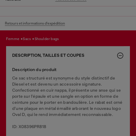
Retours et informations d'expédition
femme
sacs
shoulder bags
DESCRIPTION, TAILLES ET COUPES
Description du produit
Ce sac structuré est synonyme du style distinctif de
Diesel et est devenu un accessoire signature.
Confectionné en cuir nappa, il présente une anse qui se
porte sur l'épaule et une sangle en option en forme de
ceinture pour le porter en bandoulière. Le rabat est orné
d'une plaque en métal émaillé arborant le nouveau logo
Oval D, qui le rend immédiatement reconnaissable.
ID: X08396PR818