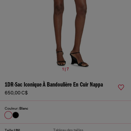
1 | 7
1DR-Sac Iconique À Bandoulière En Cuir Nappa
650,00 C$
Couleur:
Blanc
Tableau des tailles
Taille:
UNI