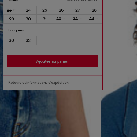
23
24
25
26
27
28
29
30
31
32
33
34
Longueur:
30
32
Ajouter au panier
Retours et informations d'expédition