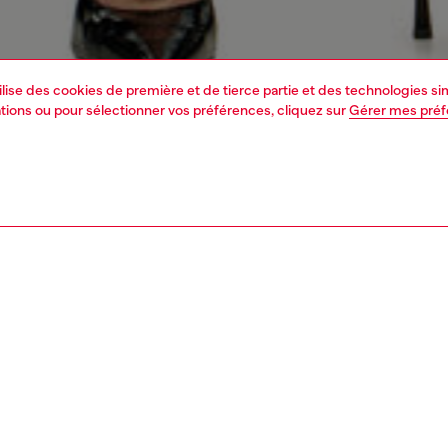
tilise des cookies de première et de tierce partie et des technologies s
mations ou pour sélectionner vos préférences, cliquez sur
Gérer mes pré
1 | 7
s
voir tout
skinny
PTION, TAILLES ET COUPES
tion du produit
Fitting
kinny-fit, avec taille haute et jambe ultra-skinny, coupée
La mannequ