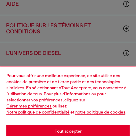
AIDE
POLITIQUE SUR LES TÉMOINS ET
CONDITIONS
L'UNIVERS DE DIESEL
ENTREPRISE
Pour vous offrir une meilleure expérience, ce site utilise des
cookies de première et de tierce partie et des technologies
similaires. En sélectionnant «Tout Accepter», vous consentez à
l'utilisation de tous. Pour plus d'informations ou pour
Choose your location
sélectionner vos préférences, cliquez sur
Gérer mes préférences
ou lisez
You are currently browsing Canada website, but it seems you
Notre politique de confidentialité
et
notre politique de cookies
.
may be based in United States
Country: CA
Language: FR
Stay in Canada
Tout accepter