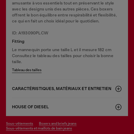
amusante à vos essentiels tout en préservant le style
avec les designs unis des autres pièces. Ces boxers
offrent le bon équilibre entre respirabilité et flexibilité,
ce qui en fait un choix idéal pour le quotidien.
ID: A193090PLCW
Fitting
Le mannequin porte une taille L et il mesure 182 cm
Consultez le tableau des tailles pour choisir la bonne
taille.
Tableau des tailles
CARACTÉRISTIQUES, MATÉRIAUX ET ENTRETIEN
HOUSE OF DIESEL
sous-vêtements
boxers and briefs jeans
sous-vêtements et maillots de bain jeans