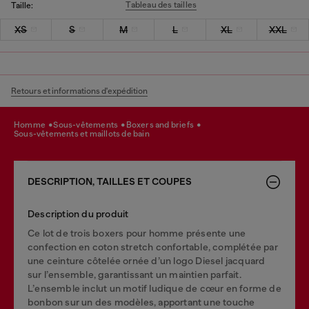
Tableau des tailles
Taille:
XS
S
M
L
XL
XXL
Retours et informations d'expédition
homme
sous-vêtements
boxers and briefs
sous-vêtements et maillots de bain
DESCRIPTION, TAILLES ET COUPES
Description du produit
Ce lot de trois boxers pour homme présente une
confection en coton stretch confortable, complétée par
une ceinture côtelée ornée d’un logo Diesel jacquard
sur l’ensemble, garantissant un maintien parfait.
L’ensemble inclut un motif ludique de cœur en forme de
bonbon sur un des modèles, apportant une touche