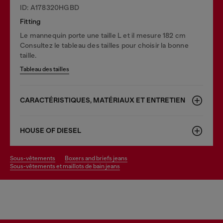
ID: A178320HGBD
Fitting
Le mannequin porte une taille L et il mesure 182 cm
Consultez le tableau des tailles pour choisir la bonne
taille.
Tableau des tailles
CARACTÉRISTIQUES, MATÉRIAUX ET ENTRETIEN
HOUSE OF DIESEL
sous-vêtements
boxers and briefs jeans
sous-vêtements et maillots de bain jeans