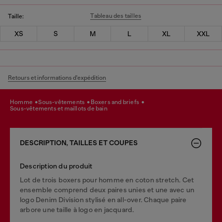
Tableau des tailles
Taille:
XS
S
M
L
XL
XXL
Retours et informations d'expédition
homme
sous-vêtements
boxers and briefs
sous-vêtements et maillots de bain
DESCRIPTION, TAILLES ET COUPES
Description du produit
Lot de trois boxers pour homme en coton stretch. Cet
ensemble comprend deux paires unies et une avec un
logo Denim Division stylisé en all-over. Chaque paire
arbore une taille à logo en jacquard.