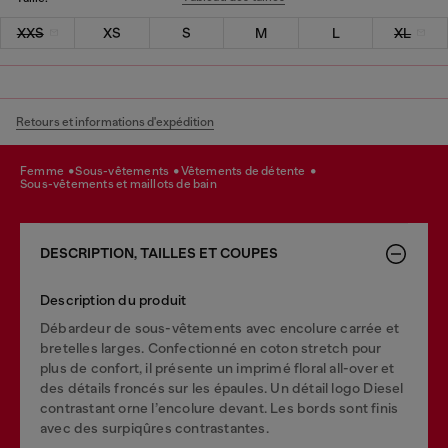
XXS
XS
S
M
L
XL
Retours et informations d'expédition
femme
sous-vêtements
vêtements de détente
sous-vêtements et maillots de bain
DESCRIPTION, TAILLES ET COUPES
Description du produit
Débardeur de sous-vêtements avec encolure carrée et
bretelles larges. Confectionné en coton stretch pour
plus de confort, il présente un imprimé floral all-over et
des détails froncés sur les épaules. Un détail logo Diesel
contrastant orne l’encolure devant. Les bords sont finis
avec des surpiqûres contrastantes.