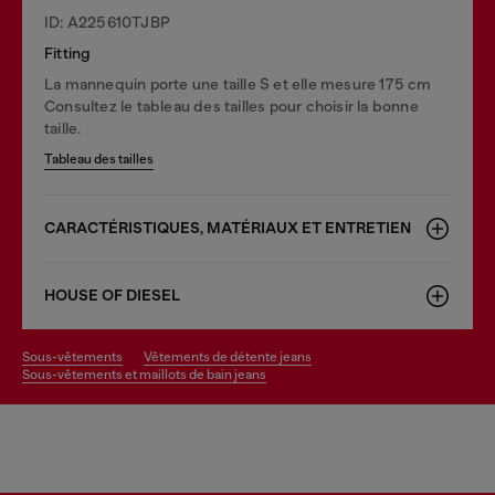
ID: A225610TJBP
Fitting
La mannequin porte une taille S et elle mesure 175 cm
Consultez le tableau des tailles pour choisir la bonne
taille.
Tableau des tailles
CARACTÉRISTIQUES, MATÉRIAUX ET ENTRETIEN
HOUSE OF DIESEL
sous-vêtements
vêtements de détente jeans
sous-vêtements et maillots de bain jeans