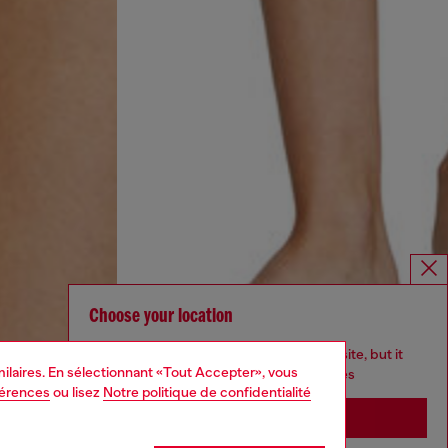
Choose your location
You are currently browsing Canada website, but it
imilaires. En sélectionnant «Tout Accepter», vous
seems you may be based in United States
férences
ou lisez
Notre politique de confidentialité
Stay in Canada