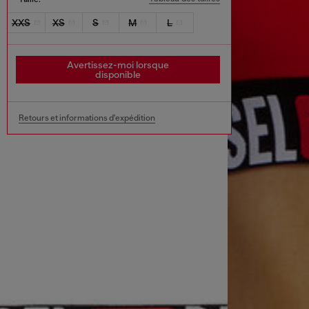
XXS
XS
S
M
L
Avertissez-moi lorsque
disponible
Retours et informations d'expédition