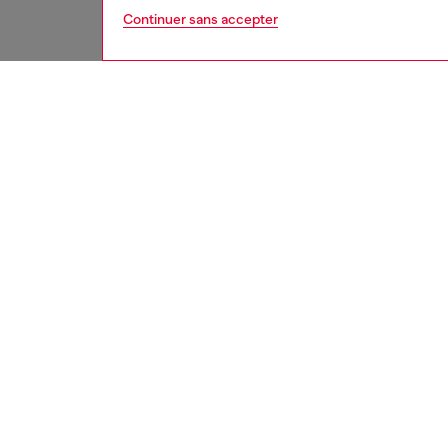
Continuer sans accepter
femme
sous
DESCRI
Descrip
Lot de t
élastiqu
ID: 00
CARACT