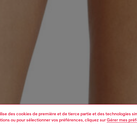
tilise des cookies de première et de tierce partie et des technologies s
mations ou pour sélectionner vos préférences, cliquez sur
Gérer mes pré