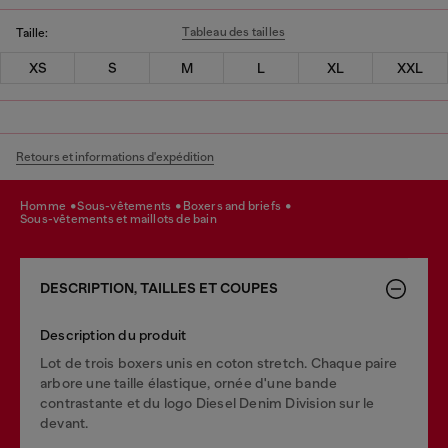
Tableau des tailles
Taille:
XS
S
M
L
XL
XXL
Retours et informations d'expédition
homme
sous-vêtements
boxers and briefs
sous-vêtements et maillots de bain
DESCRIPTION, TAILLES ET COUPES
Description du produit
Lot de trois boxers unis en coton stretch. Chaque paire
arbore une taille élastique, ornée d'une bande
contrastante et du logo Diesel Denim Division sur le
devant.