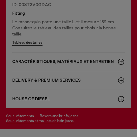
ID: 00ST3V0GDAC
Fitting
Le mannequin porte une taille L et il mesure 182 cm
Consultez le tableau des tailles pour choisir la bonne
taille.
Tableau des tailles
CARACTÉRISTIQUES, MATÉRIAUX ET ENTRETIEN
DELIVERY & PREMIUM SERVICES
HOUSE OF DIESEL
sous-vêtements
boxers and briefs jeans
sous-vêtements et maillots de bain jeans