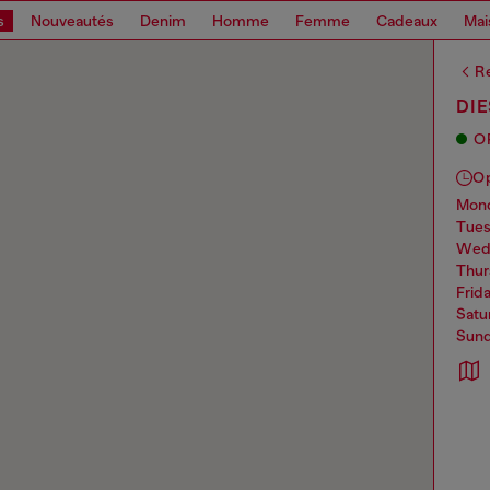
s
Nouveautés
Denim
Homme
Femme
Cadeaux
Mai
Re
DIE
O
O
mo
tue
we
thu
frid
sat
sun