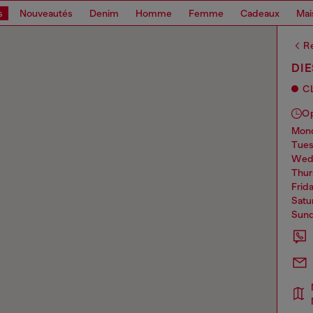
s
Nouveautés
Denim
Homme
Femme
Cadeaux
Mai
Re
DIE
C
O
mo
tue
we
thu
frid
sat
sun