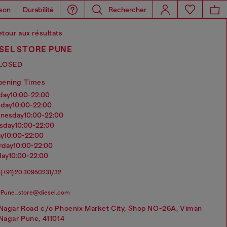
son
Durabilité
Rechercher
tour aux résultats
SEL STORE PUNE
LOSED
pening Times
nday
10:00-22:00
sday
10:00-22:00
dnesday
10:00-22:00
rsday
10:00-22:00
ay
10:00-22:00
urday
10:00-22:00
day
10:00-22:00
(+91) 20 30950231/32
Pune_store@diesel.com
Nagar Road c/o Phoenix Market City, Shop NO-26A, Viman
Nagar Pune, 411014