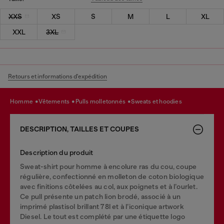
XXS
XS
S
M
L
XL
XXL
3XL
Retours et informations d'expédition
homme
vêtements
pulls molletonnés
sweats et hoodies
DESCRIPTION, TAILLES ET COUPES
Description du produit
Sweat-shirt pour homme à encolure ras du cou, coupe
régulière, confectionné en molleton de coton biologique
avec finitions côtelées au col, aux poignets et à l’ourlet.
Ce pull présente un patch lion brodé, associé à un
imprimé plastisol brillant 78l et à l’iconique artwork
Diesel. Le tout est complété par une étiquette logo