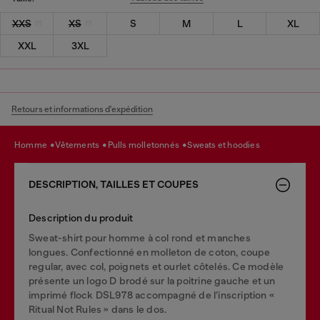
XXS
XS
S
M
L
XL
XXL
3XL
Retours et informations d'expédition
homme
vêtements
pulls molletonnés
sweats et hoodies
DESCRIPTION, TAILLES ET COUPES
Description du produit
Sweat-shirt pour homme à col rond et manches
longues. Confectionné en molleton de coton, coupe
regular, avec col, poignets et ourlet côtelés. Ce modèle
présente un logo D brodé sur la poitrine gauche et un
imprimé flock DSL978 accompagné de l’inscription «
Ritual Not Rules » dans le dos.