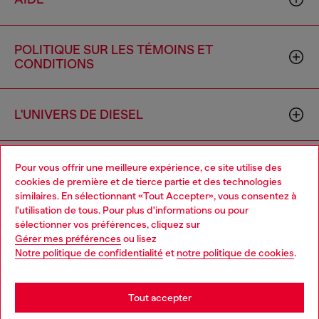
POLITIQUE SUR LES TÉMOINS ET
CONDITIONS
L'UNIVERS DE DIESEL
ENTREPRISE
Pour vous offrir une meilleure expérience, ce site utilise des
cookies de première et de tierce partie et des technologies
similaires. En sélectionnant «Tout Accepter», vous consentez à
l'utilisation de tous. Pour plus d'informations ou pour
Choose your location
sélectionner vos préférences, cliquez sur
Gérer mes préférences
ou lisez
You are currently browsing Canada website, but it seems you
Notre politique de confidentialité
et
notre politique de cookies
.
may be based in United States
Country: CA
Language: FR
Stay in Canada
Tout accepter