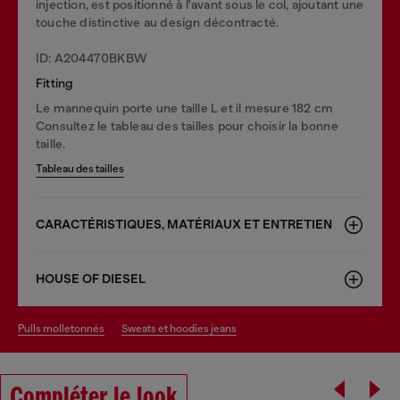
injection, est positionné à l'avant sous le col, ajoutant une
touche distinctive au design décontracté.
ID: A204470BKBW
Fitting
Le mannequin porte une taille L et il mesure 182 cm
Consultez le tableau des tailles pour choisir la bonne
taille.
Tableau des tailles
CARACTÉRISTIQUES, MATÉRIAUX ET ENTRETIEN
HOUSE OF DIESEL
pulls molletonnés
sweats et hoodies jeans
Compléter le look